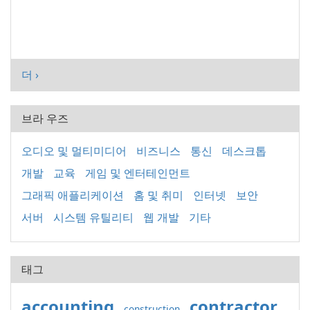
더 ›
브라 우즈
오디오 및 멀티미디어
비즈니스
통신
데스크톱
개발
교육
게임 및 엔터테인먼트
그래픽 애플리케이션
홈 및 취미
인터넷
보안
서버
시스템 유틸리티
웹 개발
기타
태그
accounting
contractor
construction