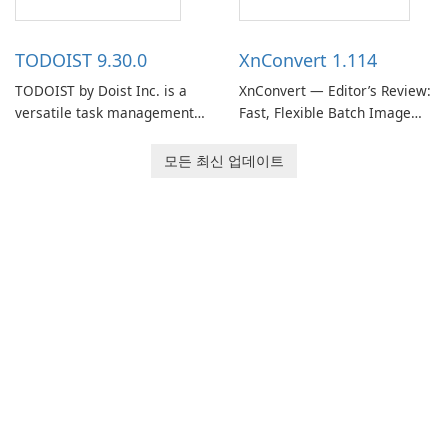
access information across
track of important
multiple devices.
information.
TODOIST 9.30.0
XnConvert 1.114
TODOIST by Doist Inc. is a
XnConvert — Editor’s Review:
versatile task management
Fast, Flexible Batch Image
tool designed to help
Converter for Windows,
individuals and teams
macOS and Linux XnConvert
모든 최신 업데이트
organize their work and
is a polished, cross-platform
increase productivity.
batch image processor from
XnSoft that balances depth
and simplicity.