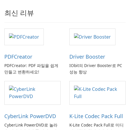
최신 리뷰
PDFCreator
Driver Booster
PDFCreator: PDF 파일을 쉽게
IObit의 Driver Booster로 PC
만들고 변환하세요!
성능 향상
CyberLink PowerDVD
K-Lite Codec Pack Full
CyberLink PowerDVD로 놀라
K-Lite Codec Pack Full로 미디