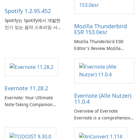
Spotify 1.2.95.452
Spotify는 Spotify에서 개발한
Mozilla Thunderbird
인기 있는 음악 스트리밍 서비
ESR 153.0esr
스로, 사용자에게 온라인 청취
를 위한 방대한 노래, 앨범, 재
Mozilla Thunderbird ESR:
생 목록 및 팟캐스트 라이브러
Editor's Review Mozilla
리에 대한 액세스를 제공합니
Thunderbird ESR (Extended
다. 개인화된 추천, 오프라인 청
Support Release) is the long-
취 및 소셜 공유와 같은 기능을
term support channel of the
통해 Spotify는 사용자가 좋아
Thunderbird desktop email
하는 음악을 찾고, 스트리밍하
client designed for
Evernote 11.28.2
고, 즐길 수 있는 원활한 음악
organizations and users who
Evernote (Alle Nutzer)
경험을 제공합니다.
need predictable …
Evernote: Your Ultimate
11.0.4
Note-Taking Companion
Overview of Evernote
Evernote, developed by
Evernote is a comprehensive
EverNote Corp., is a versatile
note-taking and organization
note-taking application that
software designed to help
helps users capture ideas,
users capture, organize, and
organize to-do lists, and keep