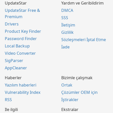
UpdateStar
Yardım ve Geribildirim
UpdateStar Free &
DMCA
Premium
SSS
Drivers
İletişim
Product Key Finder
Gizlilik
Password Finder
Sözleşmeleri İptal Etme
Local Backup
İade
Video Converter
SigParser
AppCleaner
Haberler
Bizimle çalışmak
Yazılım haberleri
Ortak
Vulnerability Index
Çözümler OEM için
RSS
İştirakler
Ile ilgili
Ekstralar